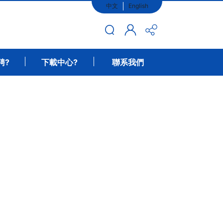
中文
English
聘?
下載中心?
聯系我們